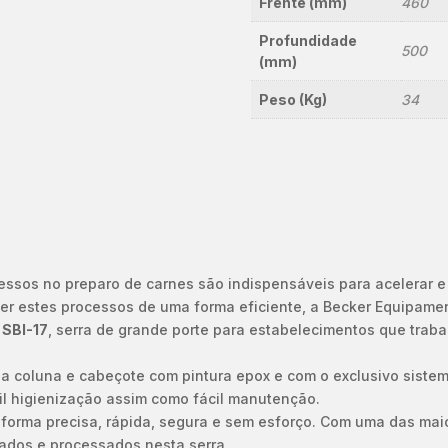
Frente (mm)
460
Profundidade
500
(mm)
Peso (Kg)
34
sos no preparo de carnes são indispensáveis para acelerar e 
r estes processos de uma forma eficiente, a Becker Equipame
o
SBI-17
, serra de grande porte para estabelecimentos que tra
 a coluna e cabeçote com pintura epox e com o exclusivo siste
il higienização assim como fácil manutenção.
e forma precisa, rápida, segura e sem esforço. Com uma das mai
tados e processados nesta serra.